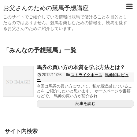
お父さんのための競馬予想講座
このサイトでご紹介している情報は競馬で儲けることを目的とし
たものではありません。競馬を楽しむための情報を、競馬を愛す
るお父さんのために紹介しています。
「
みんなの予想競馬
」
一覧
馬券の買い方の本質を学ぶ方法とは？
2012/11/26
ストライクホース
,
馬券術レビュ
ー
今回は馬券の買い方について、私が最近感じているこ
とを ご紹介したいと思います。 ホームページや書籍
などで、 馬券の買い方が紹介され...
記事を読む
サイト内検索