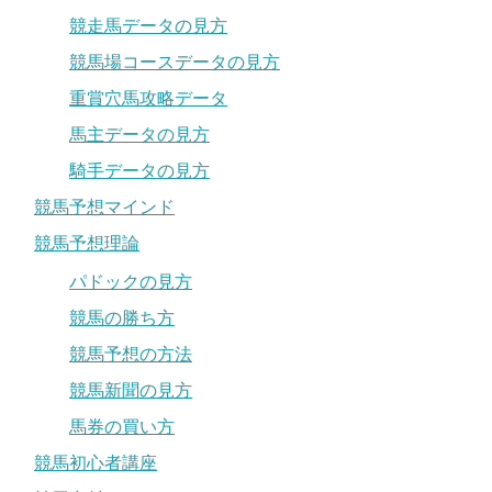
競走馬データの見方
競馬場コースデータの見方
重賞穴馬攻略データ
馬主データの見方
騎手データの見方
競馬予想マインド
競馬予想理論
パドックの見方
競馬の勝ち方
競馬予想の方法
競馬新聞の見方
馬券の買い方
競馬初心者講座