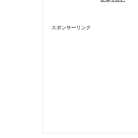
スポンサーリンク