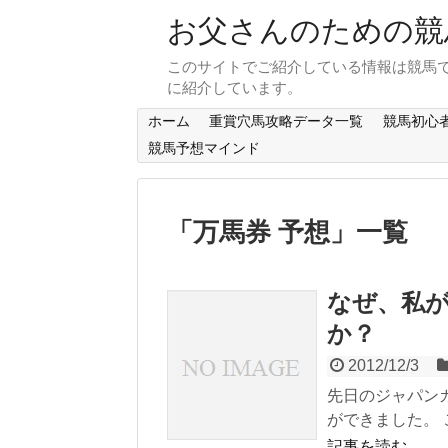
お父さんのための競
このサイトでご紹介している情報は競馬
に紹介しています。
ホーム
重賞穴馬攻略データ一覧
競馬初心
競馬予想マインド
「
万馬券 予想
」
一覧
なぜ、私
か？
2012/12/3
先日のジャパン
ができました。 
記事を読む