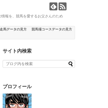
の情報を、競馬を愛するお父さんのため
走馬データの見方
競馬場コースデータの見方
サイト内検索
プロフィール