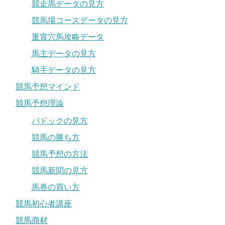
競走馬データの見方
競馬場コースデータの見方
重賞穴馬攻略データ
馬主データの見方
騎手データの見方
競馬予想マインド
競馬予想理論
パドックの見方
競馬の勝ち方
競馬予想の方法
競馬新聞の見方
馬券の買い方
競馬初心者講座
競馬商材