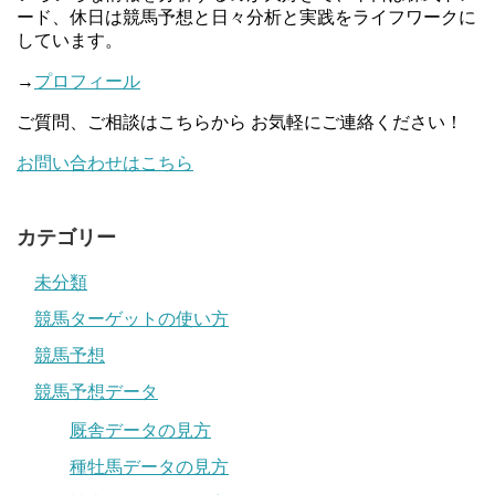
ード、休日は競馬予想と日々分析と実践をライフワークに
しています。
→
プロフィール
ご質問、ご相談はこちらから お気軽にご連絡ください！
お問い合わせはこちら
カテゴリー
未分類
競馬ターゲットの使い方
競馬予想
競馬予想データ
厩舎データの見方
種牡馬データの見方