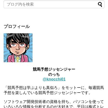
プロフィール
競馬予想ジッセンジャー
のっち
@knocchi01
「競馬予想は学ぶよりも真似ろ」をモットーに、毎週競馬
予想を楽しんでいる競馬予想ジッセンジャーです。
ソフトウェア開発技術者の資格を持ち、パソコンを使って
いろいろな情報を分析するのが大好きで、平日は株式トレ