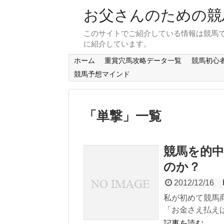
お父さんのための競
このサイトでご紹介している情報は競馬
に紹介しています。
ホーム
重賞穴馬攻略データ一覧
競馬初心
競馬予想マインド
「
単撃
」
一覧
競馬を的
のか？
2012/12/16
私が初めて競馬
「お金さえ払えば
記事を読む