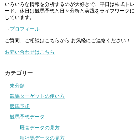
いろいろな情報を分析するのが大好きで、平日は株式トレ
ード、休日は競馬予想と日々分析と実践をライフワークに
しています。
→
プロフィール
ご質問、ご相談はこちらから お気軽にご連絡ください！
お問い合わせはこちら
カテゴリー
未分類
競馬ターゲットの使い方
競馬予想
競馬予想データ
厩舎データの見方
種牡馬データの見方