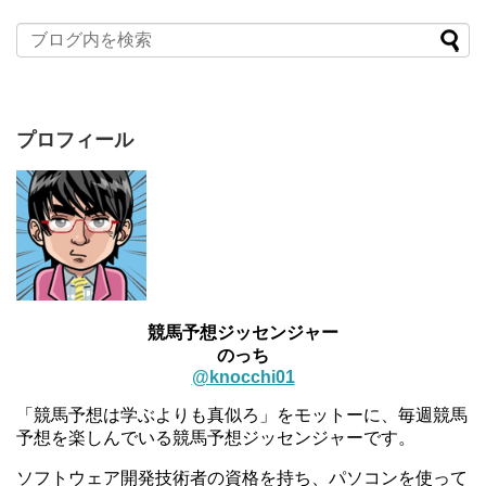
プロフィール
競馬予想ジッセンジャー
のっち
@knocchi01
「競馬予想は学ぶよりも真似ろ」をモットーに、毎週競馬
予想を楽しんでいる競馬予想ジッセンジャーです。
ソフトウェア開発技術者の資格を持ち、パソコンを使って