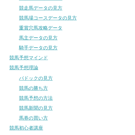
競走馬データの見方
競馬場コースデータの見方
重賞穴馬攻略データ
馬主データの見方
騎手データの見方
競馬予想マインド
競馬予想理論
パドックの見方
競馬の勝ち方
競馬予想の方法
競馬新聞の見方
馬券の買い方
競馬初心者講座