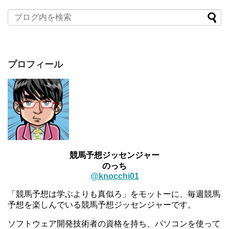
プロフィール
競馬予想ジッセンジャー
のっち
@knocchi01
「競馬予想は学ぶよりも真似ろ」をモットーに、毎週競馬
予想を楽しんでいる競馬予想ジッセンジャーです。
ソフトウェア開発技術者の資格を持ち、パソコンを使って