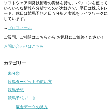
ソフトウェア開発技術者の資格を持ち、パソコンを使って
いろいろな情報を分析するのが大好きで、平日は株式トレ
ード、休日は競馬予想と日々分析と実践をライフワークに
しています。
→
プロフィール
ご質問、ご相談はこちらから お気軽にご連絡ください！
お問い合わせはこちら
カテゴリー
未分類
競馬ターゲットの使い方
競馬予想
競馬予想データ
厩舎データの見方