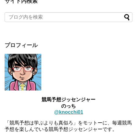
サイト内検索
プロフィール
競馬予想ジッセンジャー
のっち
@knocchi01
「競馬予想は学ぶよりも真似ろ」をモットーに、毎週競馬
予想を楽しんでいる競馬予想ジッセンジャーです。