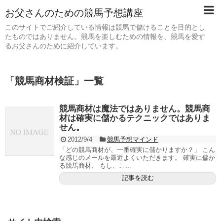
お父さんのための競馬予想講座
このサイトでご紹介している情報は競馬で儲けることを目的とし
たものではありません。競馬を楽しむための情報を、競馬を愛す
るお父さんのために紹介しています。
「
競馬商材検証
」
一覧
競馬商材は魔法ではありません。競馬商
材は確実に儲かるテクニックではありま
せん。
2012/9/4
競馬予想マインド
「どの競馬商材が、一番確実に儲かりますか？」 こん
な感じのメールを最近よくいただきます。 確実に儲か
る競馬商材、 もし、こ...
記事を読む