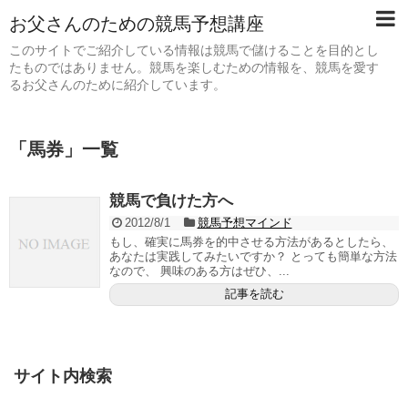
お父さんのための競馬予想講座
このサイトでご紹介している情報は競馬で儲けることを目的とし
たものではありません。競馬を楽しむための情報を、競馬を愛す
るお父さんのために紹介しています。
「
馬券
」
一覧
競馬で負けた方へ
2012/8/1
競馬予想マインド
もし、確実に馬券を的中させる方法があるとしたら、
あなたは実践してみたいですか？ とっても簡単な方法
なので、 興味のある方はぜひ、...
記事を読む
サイト内検索