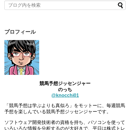
プロフィール
競馬予想ジッセンジャー
のっち
@knocchi01
「競馬予想は学ぶよりも真似ろ」をモットーに、毎週競馬
予想を楽しんでいる競馬予想ジッセンジャーです。
ソフトウェア開発技術者の資格を持ち、パソコンを使って
いろいろな情報を分析するのが大好きで、平日は株式トレ