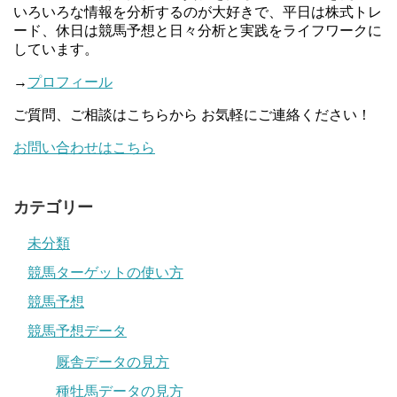
いろいろな情報を分析するのが大好きで、平日は株式トレ
ード、休日は競馬予想と日々分析と実践をライフワークに
しています。
→
プロフィール
ご質問、ご相談はこちらから お気軽にご連絡ください！
お問い合わせはこちら
カテゴリー
未分類
競馬ターゲットの使い方
競馬予想
競馬予想データ
厩舎データの見方
種牡馬データの見方