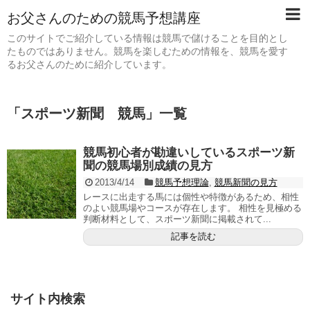
お父さんのための競馬予想講座
このサイトでご紹介している情報は競馬で儲けることを目的とし
たものではありません。競馬を楽しむための情報を、競馬を愛す
るお父さんのために紹介しています。
「
スポーツ新聞 競馬
」
一覧
競馬初心者が勘違いしているスポーツ新
聞の競馬場別成績の見方
2013/4/14
競馬予想理論
,
競馬新聞の見方
レースに出走する馬には個性や特徴があるため、相性
のよい競馬場やコースが存在します。 相性を見極める
判断材料として、スポーツ新聞に掲載されて...
記事を読む
サイト内検索