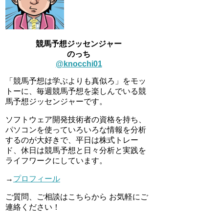
競馬予想ジッセンジャー
のっち
@knocchi01
「競馬予想は学ぶよりも真似ろ」をモッ
トーに、毎週競馬予想を楽しんでいる競
馬予想ジッセンジャーです。
ソフトウェア開発技術者の資格を持ち、
パソコンを使っていろいろな情報を分析
するのが大好きで、平日は株式トレー
ド、休日は競馬予想と日々分析と実践を
ライフワークにしています。
→
プロフィール
ご質問、ご相談はこちらから お気軽にご
連絡ください！