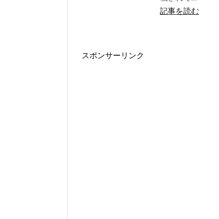
記事を読む
スポンサーリンク