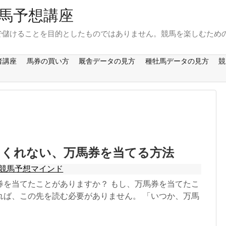
馬予想講座
で儲けることを目的としたものではありません。競馬を楽しむため
者講座
馬券の買い方
厩舎データの見方
種牡馬データの見方
競
てくれない、万馬券を当てる方法
競馬予想マインド
券を当てたことがありますか？ もし、万馬券を当てたこ
れば、この先を読む必要がありません。 「いつか、万馬