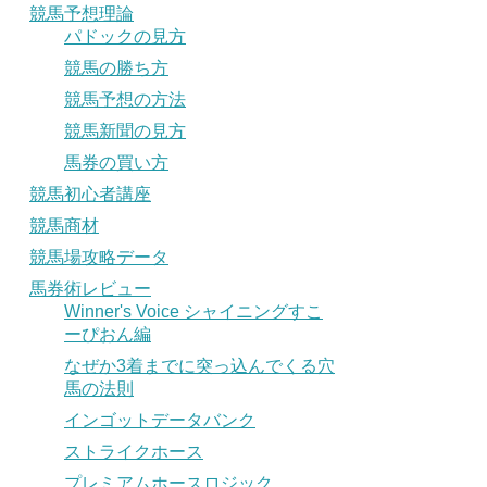
競馬予想理論
パドックの見方
競馬の勝ち方
競馬予想の方法
競馬新聞の見方
馬券の買い方
競馬初心者講座
競馬商材
競馬場攻略データ
馬券術レビュー
Winner's Voice シャイニングすこ
ーぴおん編
なぜか3着までに突っ込んでくる穴
馬の法則
インゴットデータバンク
ストライクホース
プレミアムホースロジック