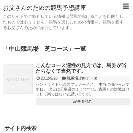
お父さんのための競馬予想講座
このサイトでご紹介している情報は競馬で儲けることを目的とし
たものではありません。競馬を楽しむための情報を、競馬を愛す
るお父さんのために紹介しています。
「
中山競馬場 芝コース
」
一覧
こんなコース適性の見方では、馬券が当
たらなくて当然です。
2012/9/26
競馬場攻略データ
セントライト記念のフェノーメノ、 本当に強かったで
すね。 次走は天皇賞のようですね、古馬との対戦はけ
っして楽ではないと思いますが、 ...
記事を読む
サイト内検索