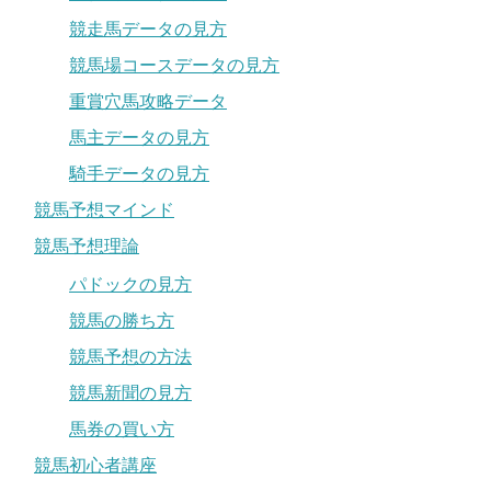
競走馬データの見方
競馬場コースデータの見方
重賞穴馬攻略データ
馬主データの見方
騎手データの見方
競馬予想マインド
競馬予想理論
パドックの見方
競馬の勝ち方
競馬予想の方法
競馬新聞の見方
馬券の買い方
競馬初心者講座