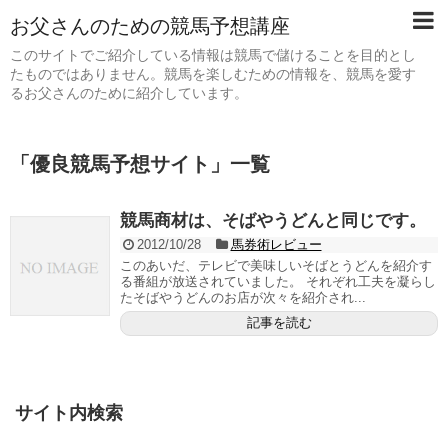
お父さんのための競馬予想講座
このサイトでご紹介している情報は競馬で儲けることを目的とし
たものではありません。競馬を楽しむための情報を、競馬を愛す
るお父さんのために紹介しています。
「
優良競馬予想サイト
」
一覧
競馬商材は、そばやうどんと同じです。
2012/10/28
馬券術レビュー
このあいだ、テレビで美味しいそばとうどんを紹介す
る番組が放送されていました。 それぞれ工夫を凝らし
たそばやうどんのお店が次々を紹介され...
記事を読む
サイト内検索