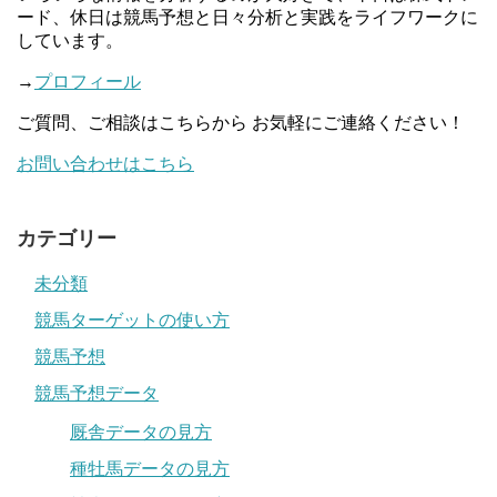
ード、休日は競馬予想と日々分析と実践をライフワークに
しています。
→
プロフィール
ご質問、ご相談はこちらから お気軽にご連絡ください！
お問い合わせはこちら
カテゴリー
未分類
競馬ターゲットの使い方
競馬予想
競馬予想データ
厩舎データの見方
種牡馬データの見方