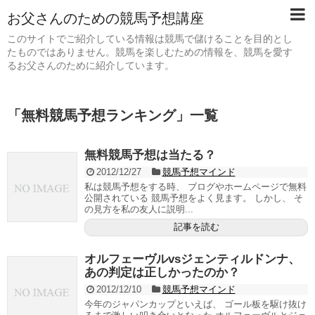
お父さんのための競馬予想講座
このサイトでご紹介している情報は競馬で儲けることを目的とし
たものではありません。競馬を楽しむための情報を、競馬を愛す
るお父さんのために紹介しています。
「
無料競馬予想ランキング
」
一覧
無料競馬予想は当たる？
2012/12/27
競馬予想マインド
私は競馬予想をする時、 ブログやホームページで無料
公開されている 競馬予想をよく見ます。 しかし、 そ
の見方を私の友人に説明...
記事を読む
オルフェーヴルvsジェンティルドンナ、
あの判定は正しかったのか？
2012/12/10
競馬予想マインド
今年のジャパンカップといえば、 ゴール板を駆け抜け