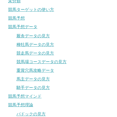
未分類
競馬ターゲットの使い方
競馬予想
競馬予想データ
厩舎データの見方
種牡馬データの見方
競走馬データの見方
競馬場コースデータの見方
重賞穴馬攻略データ
馬主データの見方
騎手データの見方
競馬予想マインド
競馬予想理論
パドックの見方