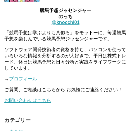
競馬予想ジッセンジャー
のっち
@knocchi01
「競馬予想は学ぶよりも真似ろ」をモットーに、毎週競馬
予想を楽しんでいる競馬予想ジッセンジャーです。
ソフトウェア開発技術者の資格を持ち、パソコンを使って
いろいろな情報を分析するのが大好きで、平日は株式トレ
ード、休日は競馬予想と日々分析と実践をライフワークに
しています。
→
プロフィール
ご質問、ご相談はこちらから お気軽にご連絡ください！
お問い合わせはこちら
カテゴリー