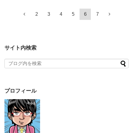
2
3
4
5
6
7
サイト内検索
プロフィール