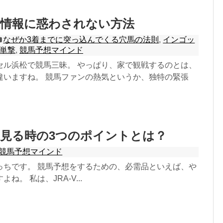
の情報に惑わされない方法
なぜか3着までに突っ込んでくる穴馬の法則
,
インゴッ
単撃
,
競馬予想マインド
セル浜松で競馬三昧。 やっぱり、家で観戦するのとは、
違いますね。 競馬ファンの熱気というか、独特の緊張
見る時の3つのポイントとは？
競馬予想マインド
っちです。 競馬予想をするための、必需品といえば、や
ね。 私は、JRA-V...