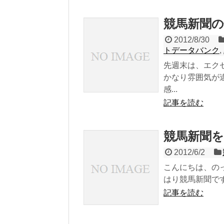
競馬新聞
2012/8/30
トデータバンク
,
先週末は、エク
かなり雰囲気が
感...
記事を読む
競馬新聞を
2012/6/2
こんにちは、の
はり競馬新聞ですよ
記事を読む