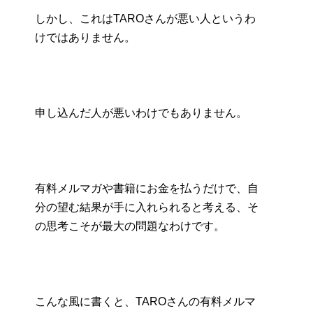
しかし、これはTAROさんが悪い人というわ
けではありません。
申し込んだ人が悪いわけでもありません。
有料メルマガや書籍にお金を払うだけで、自
分の望む結果が手に入れられると考える、そ
の思考こそが最大の問題なわけです。
こんな風に書くと、TAROさんの有料メルマ