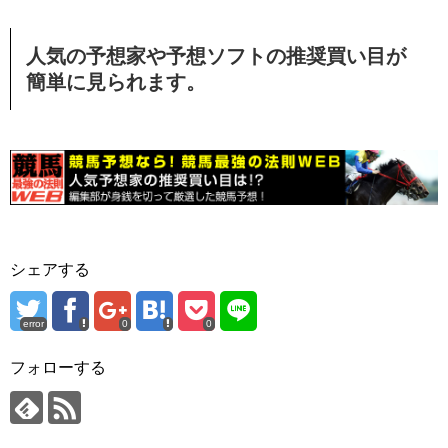
人気の予想家や予想ソフトの推奨買い目が
簡単に見られます。
シェアする
error
0
0
フォローする