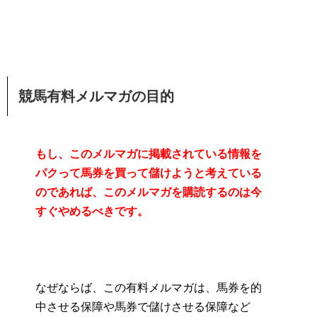
競馬有料メルマガの目的
もし、このメルマガに掲載されている情報を
パクって馬券を買って儲けようと考えている
のであれば、このメルマガを購読するのは今
すぐやめるべきです。
なぜならば、この有料メルマガは、馬券を的
中させる保障や馬券で儲けさせる保障など