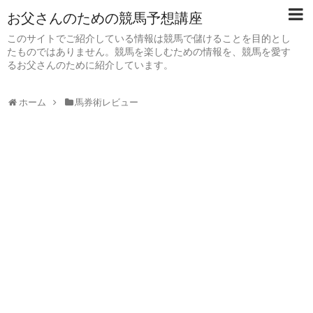
お父さんのための競馬予想講座
このサイトでご紹介している情報は競馬で儲けることを目的とし
たものではありません。競馬を楽しむための情報を、競馬を愛す
るお父さんのために紹介しています。
ホーム
馬券術レビュー