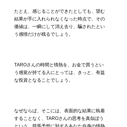
たとえ、感じることができたとしても、望む
結果が手に入れられなくなった時点で、その
価値は、一瞬にして消え去り、騙されたとい
う感情だけが残るでしょう。
TAROさんの時間と情熱を、お金で買うとい
う感覚が持てる人にとっては、きっと、有益
な投資となることでしょう。
なぜならば、そこには、表面的な結果に執着
することなく、TAROさんの思考を真似ぼう
という、競馬予想に対するあなた自身の情熱