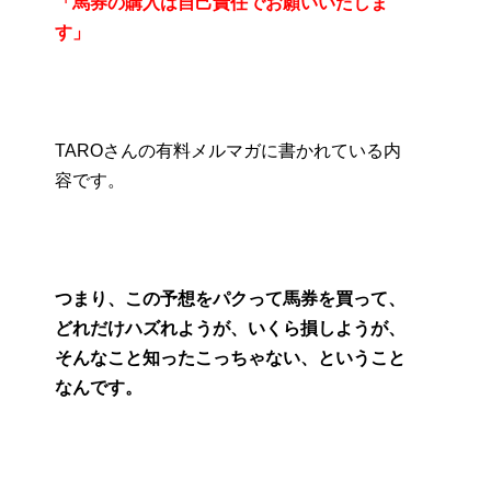
「馬券の購入は自己責任でお願いいたしま
す」
TAROさんの有料メルマガに書かれている内
容です。
つまり、この予想をパクって馬券を買って、
どれだけハズれようが、いくら損しようが、
そんなこと知ったこっちゃない、ということ
なんです。