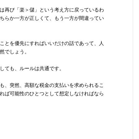
は再び「楽＞儲」という考え方に戻っているわ
ちらか一方が正しくて、もう一方が間違ってい
ことを優先にすればいいだけの話であって、人
然でしょう。
しても、ルールは共通です。
も、突然、高額な税金の支払いを求められるこ
れば可能性のひとつとして想定しなければなら