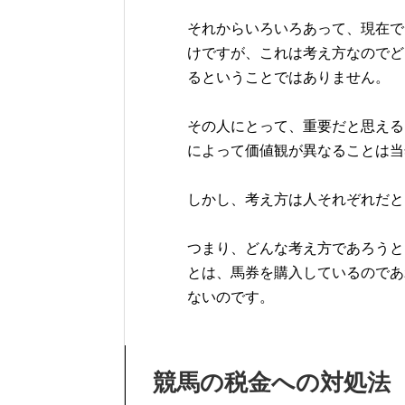
それからいろいろあって、現在で
けですが、これは考え方なのでど
るということではありません。
その人にとって、重要だと思える
によって価値観が異なることは当
しかし、考え方は人それぞれだと
つまり、どんな考え方であろうと
とは、馬券を購入しているのであ
ないのです。
競馬の税金への対処法