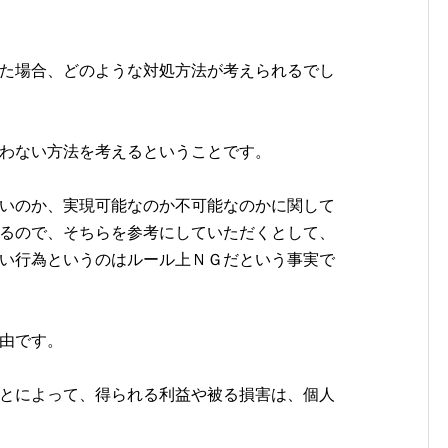
た場合、どのような対処方法が考えられるでし
わない方法を考えるということです。
いのか、実現可能なのか不可能なのかに関して
るので、そちらを参考にしていただくとして、
い行為というのはルール上ＮＧだという事実で
由です。
とによって、得られる利益や被る損害は、個人