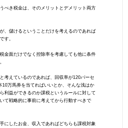
うべき税金は、そのメリットとデメリット両方
が、儲けるということだけを考えるのであれば
です。
税金面だけでなく控除率を考慮しても他に条件
。
と考えているのであれば、回収率が120パーセ
本10万馬券を当てればいいとか、そんな浅はか
ら利益ができるのか課税というルールに対して
いて戦略的に事前に考えてから行動すべきで
手にしたお金、収入であればどちらも課税対象