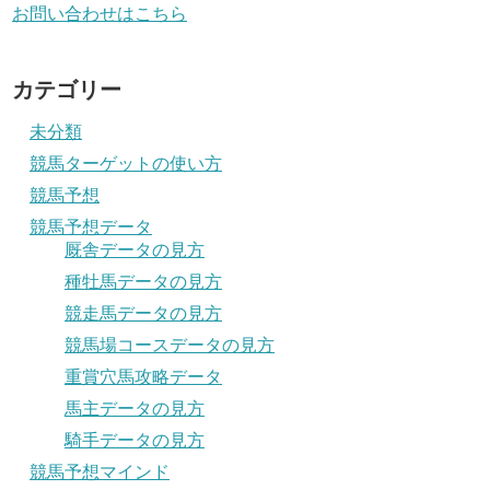
お問い合わせはこちら
カテゴリー
未分類
競馬ターゲットの使い方
競馬予想
競馬予想データ
厩舎データの見方
種牡馬データの見方
競走馬データの見方
競馬場コースデータの見方
重賞穴馬攻略データ
馬主データの見方
騎手データの見方
競馬予想マインド