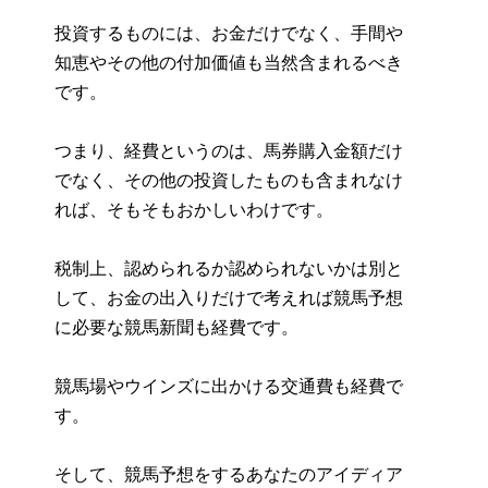
投資するものには、お金だけでなく、手間や
知恵やその他の付加価値も当然含まれるべき
です。
つまり、経費というのは、馬券購入金額だけ
でなく、その他の投資したものも含まれなけ
れば、そもそもおかしいわけです。
税制上、認められるか認められないかは別と
して、お金の出入りだけで考えれば競馬予想
に必要な競馬新聞も経費です。
競馬場やウインズに出かける交通費も経費で
す。
そして、競馬予想をするあなたのアイディア