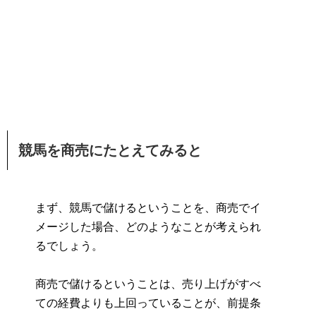
競馬を商売にたとえてみると
まず、競馬で儲けるということを、商売でイ
メージした場合、どのようなことが考えられ
るでしょう。
商売で儲けるということは、売り上げがすべ
ての経費よりも上回っていることが、前提条