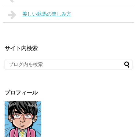
美しい競馬の楽しみ方
サイト内検索
プロフィール