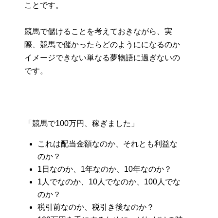
ことです。
競馬で儲けることを考えておきながら、実
際、競馬で儲かったらどのようにになるのか
イメージできない単なる夢物語に過ぎないの
です。
「競馬で100万円、稼ぎました」
これは配当金額なのか、それとも利益な
のか？
1日なのか、1年なのか、10年なのか？
1人でなのか、10人でなのか、100人でな
のか？
税引前なのか、税引き後なのか？