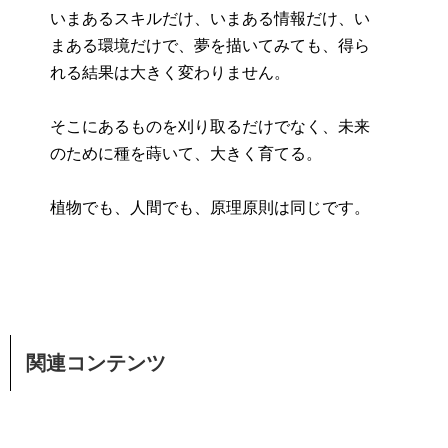
いまあるスキルだけ、いまある情報だけ、い
まある環境だけで、夢を描いてみても、得ら
れる結果は大きく変わりません。
そこにあるものを刈り取るだけでなく、未来
のために種を蒔いて、大きく育てる。
植物でも、人間でも、原理原則は同じです。
関連コンテンツ