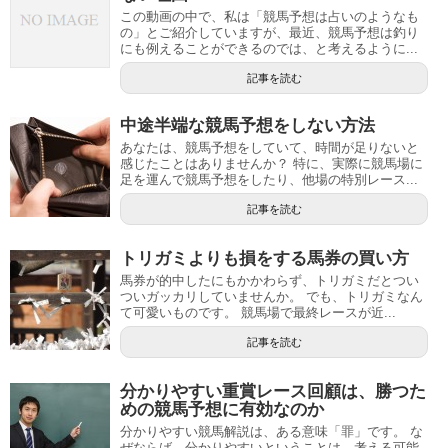
この動画の中で、私は「競馬予想は占いのようなも
の」とご紹介していますが、最近、競馬予想は釣り
にも例えることができるのでは、と考えるように...
記事を読む
中途半端な競馬予想をしない方法
あなたは、競馬予想をしていて、時間が足りないと
感じたことはありませんか？ 特に、実際に競馬場に
足を運んで競馬予想をしたり、他場の特別レース...
記事を読む
トリガミよりも損をする馬券の買い方
馬券が的中したにもかかわらず、トリガミだとつい
ついガッカリしていませんか。 でも、トリガミなん
て可愛いものです。 競馬場で最終レースが近...
記事を読む
分かりやすい重賞レース回顧は、勝つた
めの競馬予想に有効なのか
分かりやすい競馬解説は、ある意味「罪」です。 な
ぜならば、分かりやすいということは、考える可能