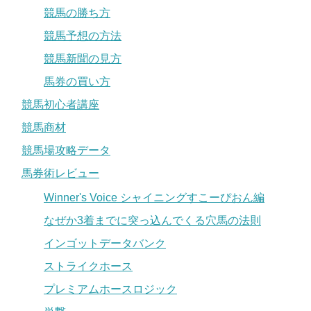
競馬の勝ち方
競馬予想の方法
競馬新聞の見方
馬券の買い方
競馬初心者講座
競馬商材
競馬場攻略データ
馬券術レビュー
Winner's Voice シャイニングすこーぴおん編
なぜか3着までに突っ込んでくる穴馬の法則
インゴットデータバンク
ストライクホース
プレミアムホースロジック