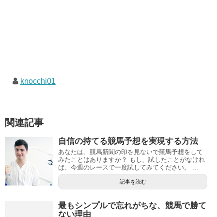
knocchi01
関連記事
自信の持てる競馬予想を実現する方法
あなたは、競馬新聞の印を見ないで競馬予想をして
みたことはありますか？ もし、試したことがなけれ
ば、今週のレースで一度試してみてください。 ...
記事を読む
最もシンプルで忘れがちな、競馬で勝て
ない理由