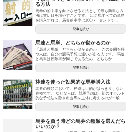
る方法
馬券の的中率を向上させる方法として最も簡単な方
法は買い目を増やすことです。 出走馬すべての単勝
を購入すれば、馬券的中率は100パーセントで...
記事を読む
馬連と馬単、どちらが儲かるのか
「馬連と馬単、どちらが儲かるのか」 この疑問を持
つ人は、自分の競馬予想に迷いがある人です。 馬連
と馬単は控除率が同じであるため、どちらか...
記事を読む
枠連を使った効果的な馬券購入法
馬券の種類において、枠連は目的がはっきりしない
券種です。 なぜならば、競馬予想は一部のオカルト
的な予想法を除き出走馬を主体に考えるのが一般...
記事を読む
馬券を買う時 どの馬券の種類を選んだら
いいのか？