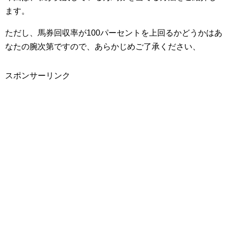
ます。
ただし、馬券回収率が100パーセントを上回るかどうかはあ
なたの腕次第ですので、あらかじめご了承ください、
スポンサーリンク