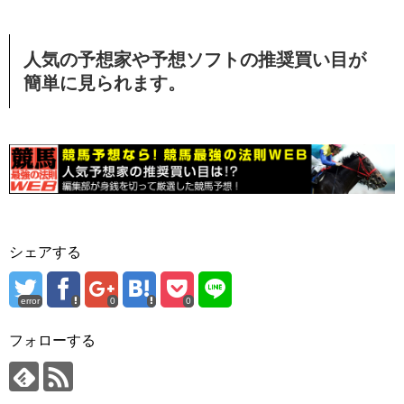
人気の予想家や予想ソフトの推奨買い目が
簡単に見られます。
シェアする
error
0
0
フォローする