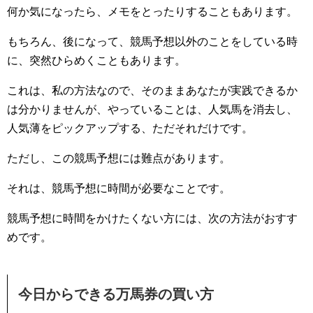
何か気になったら、メモをとったりすることもあります。
もちろん、後になって、競馬予想以外のことをしている時
に、突然ひらめくこともあります。
これは、私の方法なので、そのままあなたが実践できるか
は分かりませんが、やっていることは、人気馬を消去し、
人気薄をピックアップする、ただそれだけです。
ただし、この競馬予想には難点があります。
それは、競馬予想に時間が必要なことです。
競馬予想に時間をかけたくない方には、次の方法がおすす
めです。
今日からできる万馬券の買い方