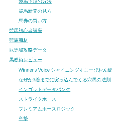
競馬予想の方法
競馬新聞の見方
馬券の買い方
競馬初心者講座
競馬商材
競馬場攻略データ
馬券術レビュー
Winner's Voice シャイニングすこーぴおん編
なぜか3着までに突っ込んでくる穴馬の法則
インゴットデータバンク
ストライクホース
プレミアムホースロジック
単撃