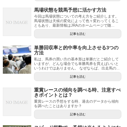
馬場状態を競馬予想に活かす方法
今回は馬場状態についての考え方をご紹介します。
馬場状態は天候の変化によって色々変わってくるこ
ともあり、最新情報はJRAのホームページで随...
記事を読む
単勝回収率と的中率を向上させる3つの
方法
私は、馬券の買い方の基本形は単勝だとご紹介して
いますが、どんな場合でも単勝馬券を買えばいいと
いうわけではありません。 なぜならば、出走馬の...
記事を読む
重賞レースの傾向を調べる時、注意すべ
きポイントとは？
重賞レースの予想をする時、過去のデータから傾向
を調べたことはありますか？
記事を読む