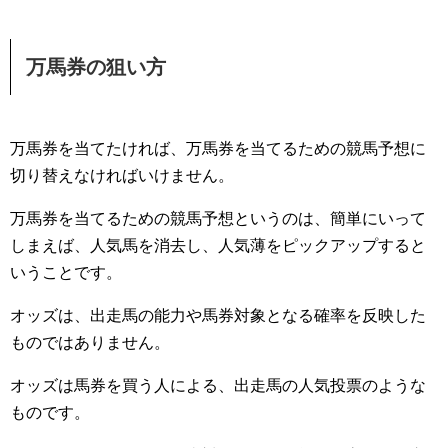
万馬券の狙い方
万馬券を当てたければ、万馬券を当てるための競馬予想に
切り替えなければいけません。
万馬券を当てるための競馬予想というのは、簡単にいって
しまえば、人気馬を消去し、人気薄をピックアップすると
いうことです。
オッズは、出走馬の能力や馬券対象となる確率を反映した
ものではありません。
オッズは馬券を買う人による、出走馬の人気投票のような
ものです。