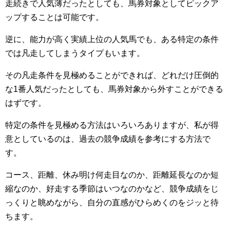
走続きで人気薄だったとしても、馬券対象としてピックア
ップすることは可能です。
逆に、能力が高く実績上位の人気馬でも、ある特定の条件
では凡走してしまうタイプもいます。
その凡走条件を見極めることができれば、どれだけ圧倒的
な1番人気だったとしても、馬券対象から外すことができる
はずです。
特定の条件を見極める方法はいろいろありますが、私が得
意としているのは、過去の競争成績を参考にする方法で
す。
コース、距離、休み明け何走目なのか、距離延長なのか短
縮なのか、好走する季節はいつなのかなど、競争成績をじ
っくりと眺めながら、自分の直感がひらめくのをジッと待
ちます。