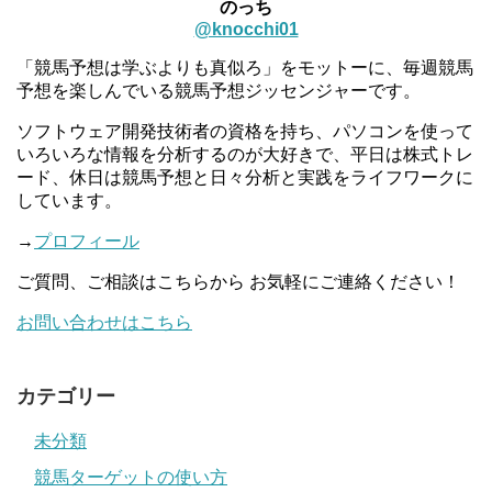
のっち
@knocchi01
「競馬予想は学ぶよりも真似ろ」をモットーに、毎週競馬
予想を楽しんでいる競馬予想ジッセンジャーです。
ソフトウェア開発技術者の資格を持ち、パソコンを使って
いろいろな情報を分析するのが大好きで、平日は株式トレ
ード、休日は競馬予想と日々分析と実践をライフワークに
しています。
→
プロフィール
ご質問、ご相談はこちらから お気軽にご連絡ください！
お問い合わせはこちら
カテゴリー
未分類
競馬ターゲットの使い方