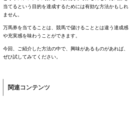
当てるという目的を達成するためには有効な方法かもしれ
ません。
万馬券を当てることは、競馬で儲けることとは違う達成感
や充実感を味わうことができます。
今回、ご紹介した方法の中で、興味があるものがあれば、
ぜひ試してみてください。
関連コンテンツ