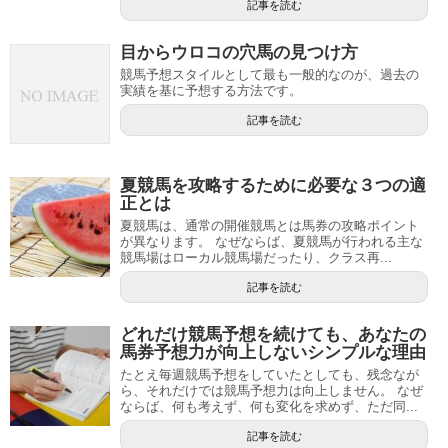
記事を読む
目からウロコの穴馬の見つけ方
競馬予想スタイルとして最も一般的なのが、過去の
実績を基に予想する方法です。
記事を読む
夏競馬を攻略するために必要な３つの適
正とは
夏競馬は、通常の開催競馬とは馬券の攻略ポイント
が異なります。 なぜならば、夏競馬が行われる主な
競馬場はローカル競馬場だったり、クラス再...
記事を読む
どれだけ競馬予想を続けても、あなたの
馬券予想力が向上しないシンプルな理由
たとえ毎週競馬予想をしていたとしても、残念なが
ら、それだけでは競馬予想力は向上しません。 なぜ
ならば、何も考えず、何も変化を求めず、ただ同...
記事を読む