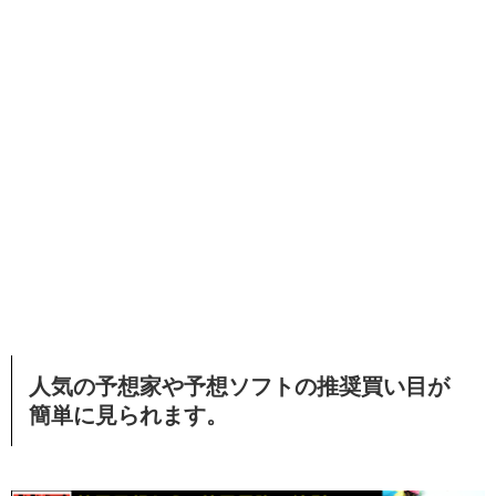
人気の予想家や予想ソフトの推奨買い目が
簡単に見られます。