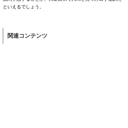
といえるでしょう。
関連コンテンツ