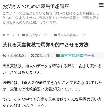
お父さんのための競馬予想講座
このサイトでご紹介している情報は競馬で儲けることを目的とし
たものではありません。競馬を楽しむための情報を、競馬を愛す
るお父さんのために紹介しています。
ホーム
競馬予想データ
重賞穴馬攻略データ
荒れる天皇賞秋で馬券を的中させる方法
2014/10/28
2015/3/14
重賞穴馬攻略データ
天皇賞秋は、過去のデータを確認する限り、あまり荒れる
レースではありません。
過去には、1番人気が優勝できないことで有名なＧ1でした
が、最近では比較的固い決着が続いています。
では、そんな中でも穴党が天皇賞秋でどんな馬券の買い方
をすればよいのでしょう。