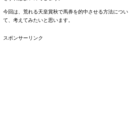
今回は、荒れる天皇賞秋で馬券を的中させる方法につい
て、考えてみたいと思います。
スポンサーリンク