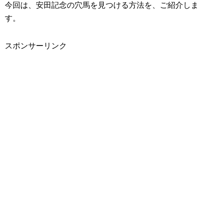
今回は、安田記念の穴馬を見つける方法を、ご紹介しま
す。
スポンサーリンク