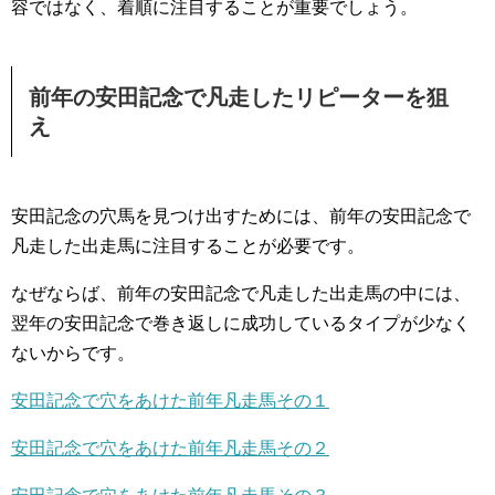
容ではなく、着順に注目することが重要でしょう。
前年の安田記念で凡走したリピーターを狙
え
安田記念の穴馬を見つけ出すためには、前年の安田記念で
凡走した出走馬に注目することが必要です。
なぜならば、前年の安田記念で凡走した出走馬の中には、
翌年の安田記念で巻き返しに成功しているタイプが少なく
ないからです。
安田記念で穴をあけた前年凡走馬その１
安田記念で穴をあけた前年凡走馬その２