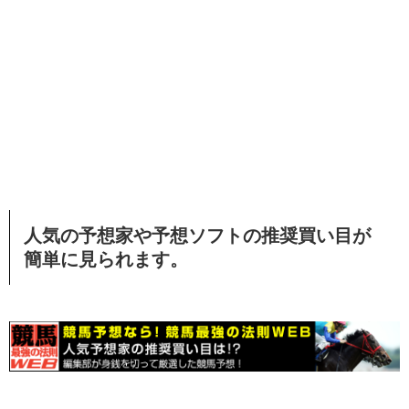
人気の予想家や予想ソフトの推奨買い目が
簡単に見られます。