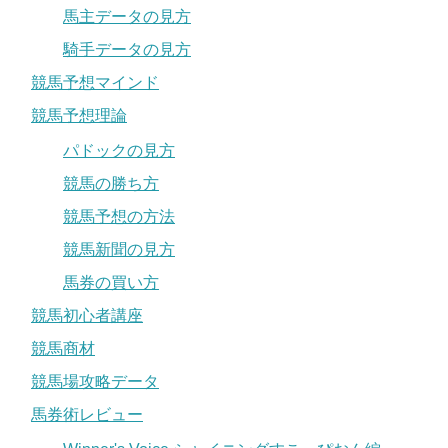
馬主データの見方
騎手データの見方
競馬予想マインド
競馬予想理論
パドックの見方
競馬の勝ち方
競馬予想の方法
競馬新聞の見方
馬券の買い方
競馬初心者講座
競馬商材
競馬場攻略データ
馬券術レビュー