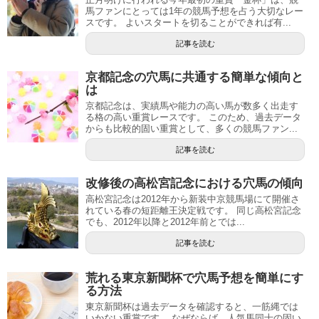
馬ファンにとっては1年の競馬予想を占う大切なレー
スです。 よいスタートを切ることができれば有...
記事を読む
京都記念の穴馬に共通する簡単な傾向と
は
京都記念は、実績馬や能力の高い馬が数多く出走す
る格の高い重賞レースです。 このため、過去データ
からも比較的固い重賞として、多くの競馬ファン...
記事を読む
改修後の高松宮記念における穴馬の傾向
高松宮記念は2012年から新装中京競馬場にて開催さ
れている春の短距離王決定戦です。 同じ高松宮記念
でも、2012年以降と2012年前とでは...
記事を読む
荒れる東京新聞杯で穴馬予想を簡単にす
る方法
東京新聞杯は過去データを確認すると、一筋縄では
いかない重賞です。 なぜならば、人気馬同士の固い