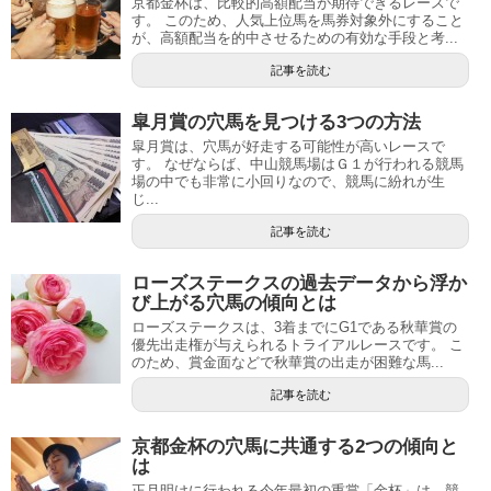
京都金杯は、比較的高額配当が期待できるレースで
す。 このため、人気上位馬を馬券対象外にすること
が、高額配当を的中させるための有効な手段と考...
記事を読む
皐月賞の穴馬を見つける3つの方法
皐月賞は、穴馬が好走する可能性が高いレースで
す。 なぜならば、中山競馬場はＧ１が行われる競馬
場の中でも非常に小回りなので、競馬に紛れが生
じ...
記事を読む
ローズステークスの過去データから浮か
び上がる穴馬の傾向とは
ローズステークスは、3着までにG1である秋華賞の
優先出走権が与えられるトライアルレースです。 こ
のため、賞金面などで秋華賞の出走が困難な馬...
記事を読む
京都金杯の穴馬に共通する2つの傾向と
は
正月明けに行われる今年最初の重賞「金杯」は、競