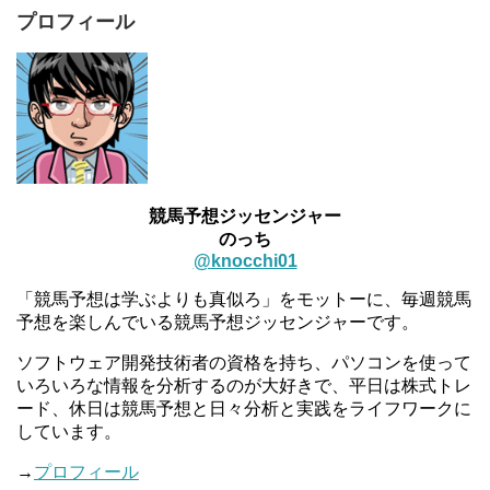
プロフィール
競馬予想ジッセンジャー
のっち
@knocchi01
「競馬予想は学ぶよりも真似ろ」をモットーに、毎週競馬
予想を楽しんでいる競馬予想ジッセンジャーです。
ソフトウェア開発技術者の資格を持ち、パソコンを使って
いろいろな情報を分析するのが大好きで、平日は株式トレ
ード、休日は競馬予想と日々分析と実践をライフワークに
しています。
→
プロフィール