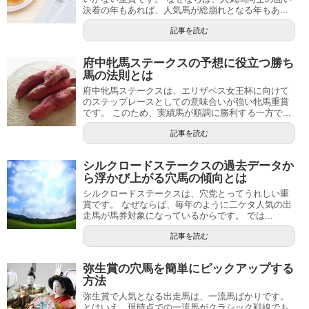
決着の年もあれば、人気馬が総崩れとなる年もあ...
記事を読む
府中牝馬ステークスの予想に役立つ勝ち
馬の法則とは
府中牝馬ステークスは、エリザベス女王杯に向けて
のステップレースとしての意味合いが強い牝馬重賞
です。 このため、実績馬が順調に勝利する一方で...
記事を読む
シルクロードステークスの過去データか
ら浮かび上がる穴馬の傾向とは
シルクロードステークスは、穴党とってうれしい重
賞です。 なぜならば、毎年のように二ケタ人気の出
走馬が馬券対象になっているからです。 では...
記事を読む
弥生賞の穴馬を簡単にピックアップする
方法
弥生賞で人気となる出走馬は、一流馬ばかりです。
とはいえ、現時点での一流馬がクラシック戦線でも