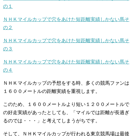
の１
ＮＨＫマイルカップで穴をあけた短距離実績しかない馬そ
の２
ＮＨＫマイルカップで穴をあけた短距離実績しかない馬そ
の３
ＮＨＫマイルカップで穴をあけた短距離実績しかない馬そ
の４
ＮＨＫマイルカップの予想をする時、多くの競馬ファンは
１６００メートルの距離実績を重視します。
このため、１６００メートルより短い１２００メートルで
の好走実績があったとしても、「マイルでは距離が長過ぎ
るのでは・・・」と考えてしまうがちです。
そして、ＮＨＫマイルカップが行われる東京競馬場は最後