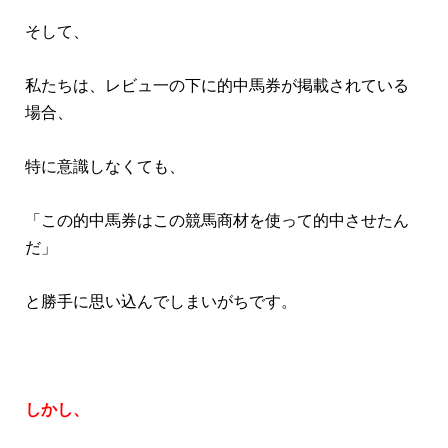
そして、
私たちは、レビュ一の下に的中馬券が掲載されている
場合、
特に意識しなくても、
「この的中馬券はこの競馬商材を使って的中させたん
だ」
と勝手に思い込んでしまいがちです。
しかし、