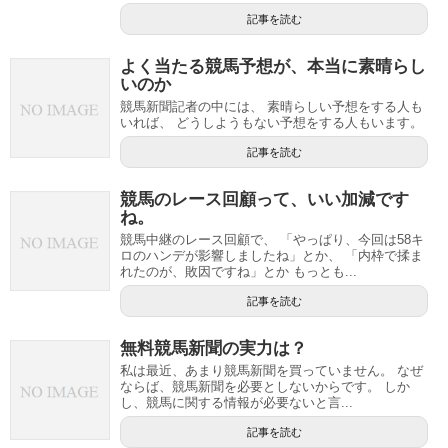
記事を読む
よく当たる競馬予想が、本当に素晴らし
いのか
競馬新聞記者の中には、 素晴らしい予想をする人も
いれば、 どうしようもない予想をする人もいます。
記事を読む
競馬のレース回顧って、いい加減です
ね。
競馬中継のレース回顧で、 「やっぱり、今回は58キ
ロのハンデが影響しましたね」とか、 「内枠で揉ま
れたのが、敗因ですね」とか もっとも...
記事を読む
無料競馬新聞の実力は？
私は最近、あまり競馬新聞を買っていません。 なぜ
ならば、競馬新聞を必要としないからです。 しか
し、競馬に関する情報が必要ないと言...
記事を読む