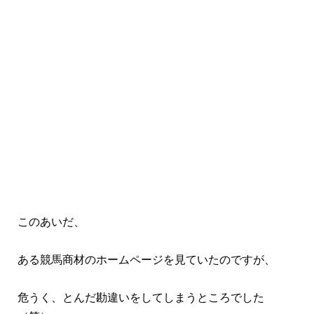
このあいだ、
ある競馬商材のホームページを見ていたのですが、
危うく、とんだ勘違いをしてしまうところでした