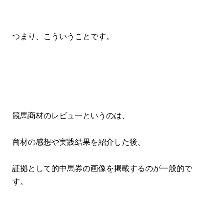
つまり、こういうことです。
競馬商材のレビュ一というのは、
商材の感想や実践結果を紹介した後、
証拠として的中馬券の画像を掲載するのが一般的で
す。