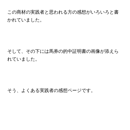
この商材の実践者と思われる方の感想がいろいろと書
かれていました。
そして、その下には馬券の的中証明書の画像が添えら
れていました。
そう、よくある実践者の感想ページです。