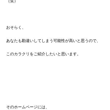
（笑）
おそらく、
あなたも勘違いしてしまう可能性が高いと思うので、
このカラクリをご紹介したいと思います。
そのホームページには、