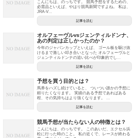
こんにちは、のっちです。 競馬予想をするための、
必需品といえば、やはり競馬新聞ですよね。 私は、
JRA-V...
記事を読む
オルフェーヴルvsジェンティルドンナ、
あの判定は正しかったのか？
今年のジャパンカップといえば、 ゴール板を駆け抜
けるまで激しい叩き合いとなった オルフェーヴルと
ジェンティルドンナの追い比べが印象的でし...
記事を読む
予想を買う目的とは？
馬券をハズし続けていると、 ついつい誰かの予想に
頼りたくなります。 実績のある予想であればある
程、その気持ちはより強くなります。 ...
記事を読む
競馬予想が当たらない人の特徴とは？
こんにちは、のっちです。 このあいだ、エクセル浜
松に行った時のこと。 私の近くで、レースが終わる