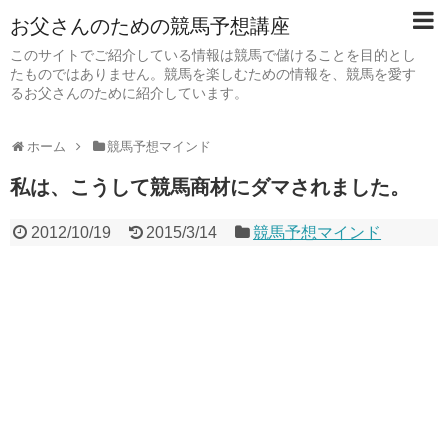
お父さんのための競馬予想講座
このサイトでご紹介している情報は競馬で儲けることを目的とし
たものではありません。競馬を楽しむための情報を、競馬を愛す
るお父さんのために紹介しています。
ホーム
競馬予想マインド
私は、こうして競馬商材にダマされました。
2012/10/19
2015/3/14
競馬予想マインド