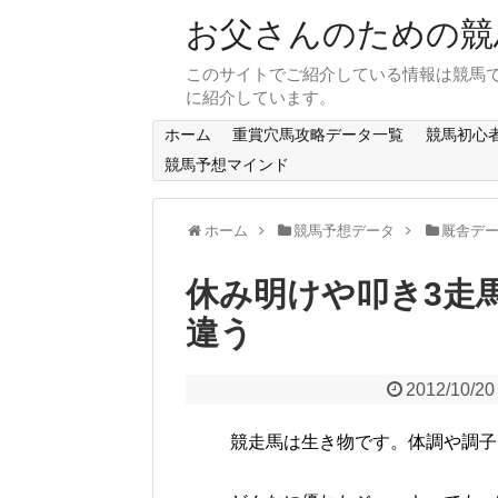
お父さんのための競
このサイトでご紹介している情報は競馬
に紹介しています。
ホーム
重賞穴馬攻略データ一覧
競馬初心
競馬予想マインド
ホーム
競馬予想データ
厩舎デ
休み明けや叩き3走
違う
2012/10/20
競走馬は生き物です。体調や調子