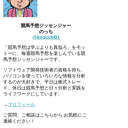
競馬予想ジッセンジャー
のっち
@knocchi01
「競馬予想は学ぶよりも真似ろ」をモッ
トーに、毎週競馬予想を楽しんでいる競
馬予想ジッセンジャーです。
ソフトウェア開発技術者の資格を持ち、
パソコンを使っていろいろな情報を分析
するのが大好きで、平日は株式トレー
ド、休日は競馬予想と日々分析と実践を
ライフワークにしています。
→
プロフィール
ご質問、ご相談はこちらから お気軽にご
連絡ください！