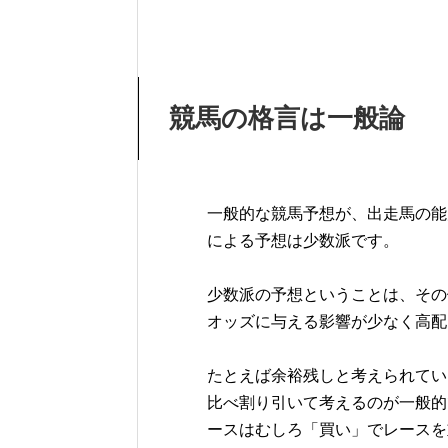
競馬の格言は一般論
一般的な競馬予想が、出走馬の能
による予想は少数派です。
少数派の予想ということは、その
オッズに与える影響が少なく高配
たとえば余裕残しと考えられてい
比べ割り引いて考えるのが一般的
ースはむしろ「買い」でレースを