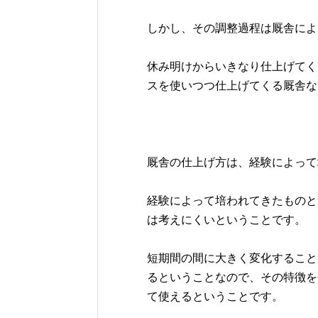
しかし、その調整過程は厩舎によ
休み明けからいきなり仕上げてく
スを使いつつ仕上げてくる厩舎な
厩舎の仕上げ方は、経験によって
経験によって培われてきたものと
は考えにくいということです。
短期間の間に大きく変化すること
るということなので、その特徴を
て使えるということです。