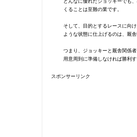
どんなに優れたジョッキーでも、
くることは至難の業です。
そして、目的とするレースに向け
ような状態に仕上げるのは、厩舎
つまり、ジョッキーと厩舎関係者
用意周到に準備しなければ勝利す
スポンサーリンク