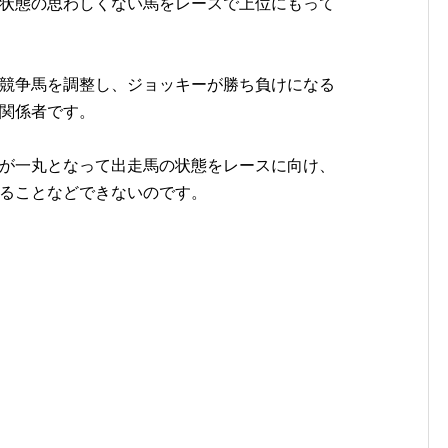
状態の思わしくない馬をレースで上位にもって
競争馬を調整し、ジョッキーが勝ち負けになる
関係者です。
が一丸となって出走馬の状態をレースに向け、
ることなどできないのです。