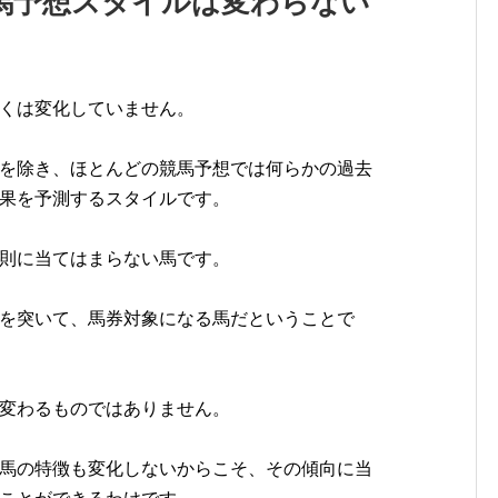
馬予想スタイルは変わらない
くは変化していません。
を除き、ほとんどの競馬予想では何らかの過去
果を予測するスタイルです。
則に当てはまらない馬です。
を突いて、馬券対象になる馬だということで
変わるものではありません。
馬の特徴も変化しないからこそ、その傾向に当