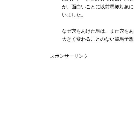
が、面白いことに以前馬券対象に
いました。
なぜ穴をあけた馬は、また穴をあ
大きく変わることのない競馬予想
スポンサーリンク