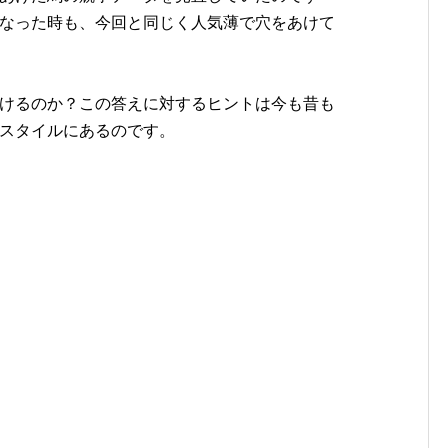
なった時も、今回と同じく人気薄で穴をあけて
けるのか？この答えに対するヒントは今も昔も
スタイルにあるのです。