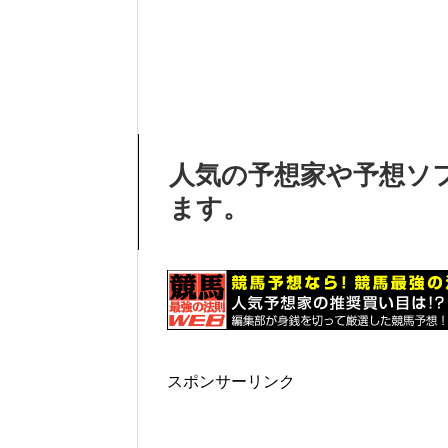
人気の予想家や予想ソ
ます。
スポンサーリンク