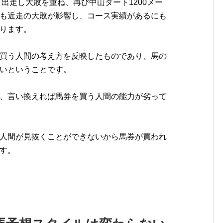
て出走し大敗を重ね、再び中山ダート1200メー
も近走の大敗が影響し、コース実績があるにも
ります。
買う人間の考え方を反映したものであり、馬の
いということです。
、言い換えれば馬券を買う人間の能力が劣って
人間が見抜くことができないから馬券が買われ
す。