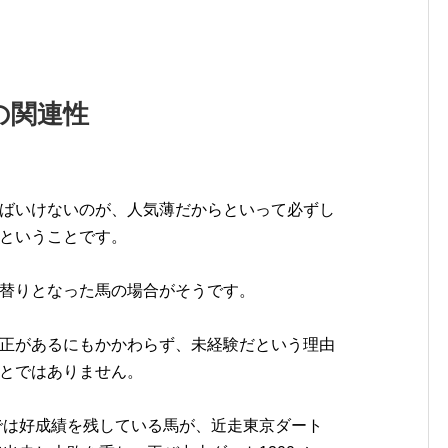
の関連性
ばいけないのが、人気薄だからといって必ずし
ということです。
替りとなった馬の場合がそうです。
正があるにもかかわらず、未経験だという理由
とではありません。
ルでは好成績を残している馬が、近走東京ダート