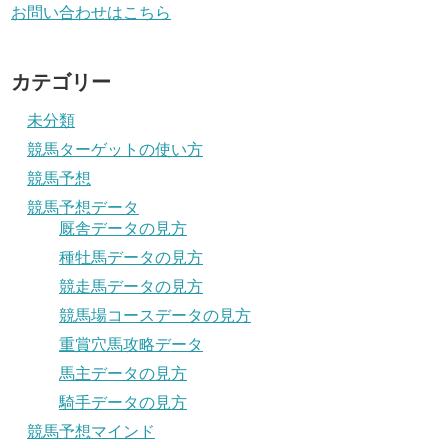
お問い合わせはこちら
カテゴリー
未分類
競馬ターゲットの使い方
競馬予想
競馬予想データ
厩舎データの見方
種牡馬データの見方
競走馬データの見方
競馬場コースデータの見方
重賞穴馬攻略データ
馬主データの見方
騎手データの見方
競馬予想マインド