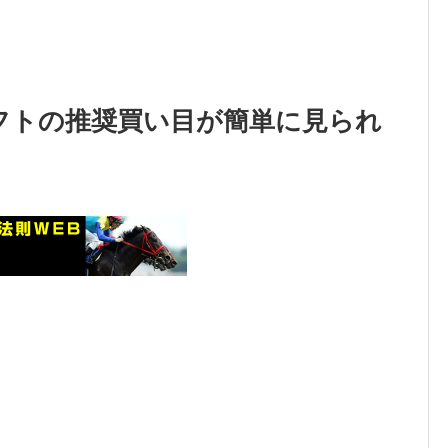
フトの推奨買い目が簡単に見られ