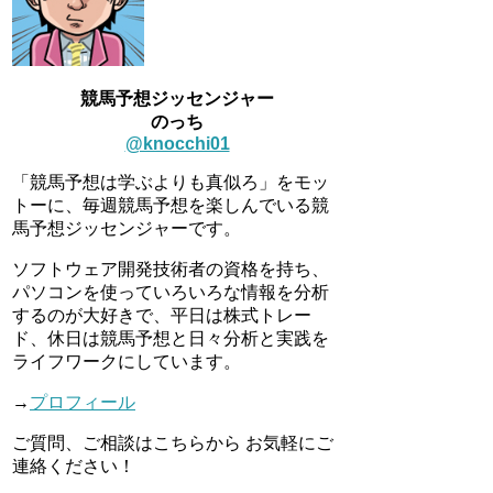
競馬予想ジッセンジャー
のっち
@knocchi01
「競馬予想は学ぶよりも真似ろ」をモッ
トーに、毎週競馬予想を楽しんでいる競
馬予想ジッセンジャーです。
ソフトウェア開発技術者の資格を持ち、
パソコンを使っていろいろな情報を分析
するのが大好きで、平日は株式トレー
ド、休日は競馬予想と日々分析と実践を
ライフワークにしています。
→
プロフィール
ご質問、ご相談はこちらから お気軽にご
連絡ください！