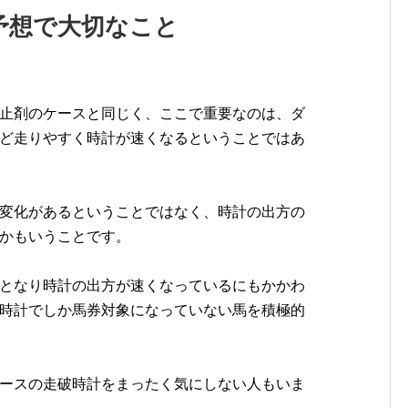
予想で大切なこと
止剤のケースと同じく、ここで重要なのは、ダ
ど走りやすく時計が速くなるということではあ
変化があるということではなく、時計の出方の
かもいうことです。
となり時計の出方が速くなっているにもかかわ
時計でしか馬券対象になっていない馬を積極的
ースの走破時計をまったく気にしない人もいま