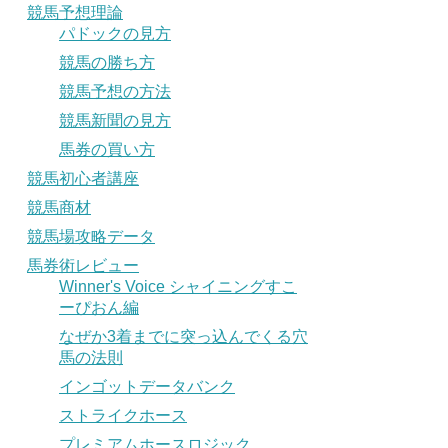
競馬予想理論
パドックの見方
競馬の勝ち方
競馬予想の方法
競馬新聞の見方
馬券の買い方
競馬初心者講座
競馬商材
競馬場攻略データ
馬券術レビュー
Winner's Voice シャイニングすこ
ーぴおん編
なぜか3着までに突っ込んでくる穴
馬の法則
インゴットデータバンク
ストライクホース
プレミアムホースロジック