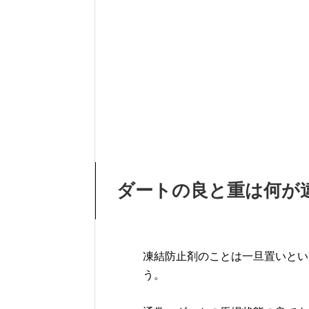
ダートの良と重は何が
凍結防止剤のことは一旦置いとい
う。