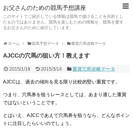
お父さんのための競馬予想講座
このサイトでご紹介している情報は競馬で儲けることを目的とし
たものではありません。競馬を楽しむための情報を、競馬を愛す
るお父さんのために紹介しています。
ホーム
競馬予想データ
重賞穴馬攻略データ
AJCCの穴馬の狙い方！教えます
2015/1/18
2015/3/14
重賞穴馬攻略データ
AJCCは、過去の傾向を見る限り比較的堅い重賞です。
つまり、穴馬券を狙うレースとしては、あまり適した重賞
ではないということです。
とはいえ、AJCCであえて穴馬券を狙うなら、どんなポイン
トに注目したらいいのでしょう。