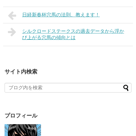
日経新春杯穴馬の法則、教えます！
シルクロードステークスの過去データから浮か
び上がる穴馬の傾向とは
サイト内検索
プロフィール