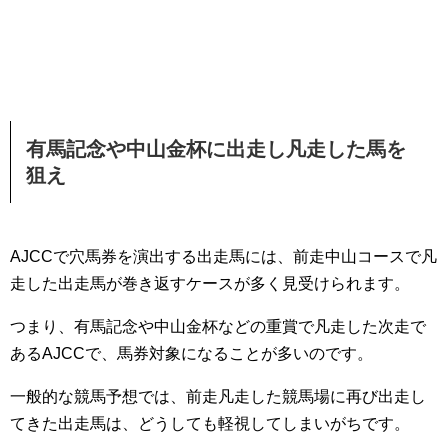
有馬記念や中山金杯に出走し凡走した馬を
狙え
AJCCで穴馬券を演出する出走馬には、前走中山コースで凡
走した出走馬が巻き返すケースが多く見受けられます。
つまり、有馬記念や中山金杯などの重賞で凡走した次走で
あるAJCCで、馬券対象になることが多いのです。
一般的な競馬予想では、前走凡走した競馬場に再び出走し
てきた出走馬は、どうしても軽視してしまいがちです。