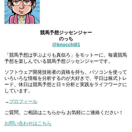
競馬予想ジッセンジャー
のっち
@knocchi01
「競馬予想は学ぶよりも真似ろ」をモットーに、毎週競馬
予想を楽しんでいる競馬予想ジッセンジャーです。
ソフトウェア開発技術者の資格を持ち、パソコンを使って
いろいろな情報を分析するのが大好きで、平日は株式トレ
ード、休日は競馬予想と日々分析と実践をライフワークに
しています。
→
プロフィール
ご質問、ご相談はこちらから お気軽にご連絡ください！
お問い合わせはこちら