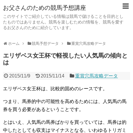
お父さんのための競馬予想講座
このサイトでご紹介している情報は競馬で儲けることを目的とし
たものではありません。競馬を楽しむための情報を、競馬を愛す
るお父さんのために紹介しています。
ホーム
競馬予想データ
重賞穴馬攻略データ
エリザベス女王杯で軽視したい人気馬の傾向と
は
2015/11/9
2015/11/14
重賞穴馬攻略データ
エリザベス女王杯は、比較的固めのレースです。
つまり、馬券的中の可能性を高めるためには、人気馬の馬
券を買う必要があるということです。
とはいえ、人気馬の馬券ばかりを買っていては、馬券は的
中したとしても収支はマイナスとなる、いわゆるトリガミ