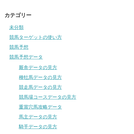
カテゴリー
未分類
競馬ターゲットの使い方
競馬予想
競馬予想データ
厩舎データの見方
種牡馬データの見方
競走馬データの見方
競馬場コースデータの見方
重賞穴馬攻略データ
馬主データの見方
騎手データの見方