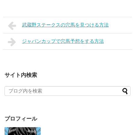
武蔵野ステークスの穴馬を見つける方法
ジャパンカップで穴馬予想をする方法
サイト内検索
プロフィール