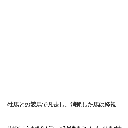
牡馬との競馬で凡走し、消耗した馬は軽視
エリザベス女王杯で人気になる出走馬の中には、牝馬同士