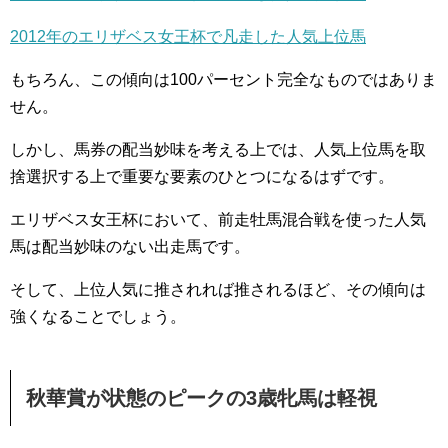
2012年のエリザベス女王杯で凡走した人気上位馬
もちろん、この傾向は100パーセント完全なものではありま
せん。
しかし、馬券の配当妙味を考える上では、人気上位馬を取
捨選択する上で重要な要素のひとつになるはずです。
エリザベス女王杯において、前走牡馬混合戦を使った人気
馬は配当妙味のない出走馬です。
そして、上位人気に推されれば推されるほど、その傾向は
強くなることでしょう。
秋華賞が状態のピークの3歳牝馬は軽視