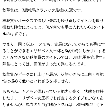
秋華賞は、3歳牝馬クラシック最後の1冠です。
桜花賞やオークスで惜しい競馬を繰り返しタイトルを取り
損ねた陣営にとっては、何が何でも手に入れたいG1タイト
ルのはずです。
つまり、同じG1レースでも、古馬になってからでも手にす
ることができるエリザベス女王杯と3歳の時にしか手にする
ことができない秋華賞のタイトルでは、3歳牝馬を管理する
陣営にとっては、価値がまったく異なるのです。
秋華賞がピークに仕上げた馬が、状態がさらに上向く可能
性は極めて低いといわざるを得ません。
もちろん、もともと備わっている能力が高く、状態を維持
したままエリザベス女王杯でも好走するタイプも少なくあ
りませんが、馬券の配当妙味から見れば、積極的に狙える