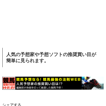
人気の予想家や予想ソフトの推奨買い目が
簡単に見られます。
シェアする