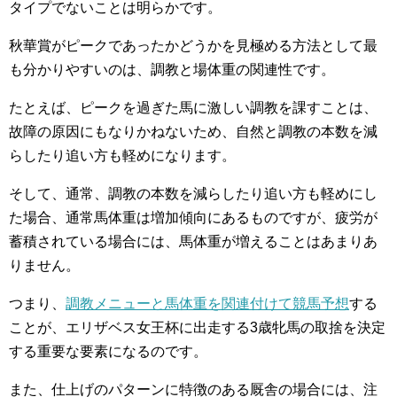
タイプでないことは明らかです。
秋華賞がピークであったかどうかを見極める方法として最
も分かりやすいのは、調教と場体重の関連性です。
たとえば、ピークを過ぎた馬に激しい調教を課すことは、
故障の原因にもなりかねないため、自然と調教の本数を減
らしたり追い方も軽めになります。
そして、通常、調教の本数を減らしたり追い方も軽めにし
た場合、通常馬体重は増加傾向にあるものですが、疲労が
蓄積されている場合には、馬体重が増えることはあまりあ
りません。
つまり、
調教メニューと馬体重を関連付けて競馬予想
する
ことが、エリザベス女王杯に出走する3歳牝馬の取捨を決定
する重要な要素になるのです。
また、仕上げのパターンに特徴のある厩舎の場合には、注