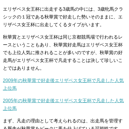
エリザベス女王杯に出走する3歳馬の中には、3歳牝馬クラ
シックの１冠である秋華賞で好走した勢いそのままに、エ
リザベス女王杯に出走してくるタイプがいます。
秋華賞とエリザベス女王杯は同じ京都競馬場で行われるレ
ースということもあり、秋華賞好走馬はエリザベス女王杯
でも上位人気に推されることが多いのですが、秋華賞の好
走馬がエリザベス女王杯で凡走することは決して珍しいこ
とではありません。
2009年の秋華賞で好走後エリザベス女王杯で凡走した人気
上位馬
2005年の秋華賞で好走後エリザベス女王杯で凡走した人気
上位馬
まず、凡走の理由として考えられるのは、出走馬を管理す
る厩舎が秋華賞をピークに馬を仕上げている可能性です。