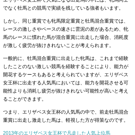
でなく牡馬との競馬で実績を残している強者もいます。
しかし、同じ重賞でも牝馬限定重賞と牡馬混合重賞では、
レースの激しさやペースの速さに雲泥の差があるため、牝
馬のレースに慣れた馬が混合重賞に出走した場合、消耗度
が激しく疲労が抜けきれないことが考えられます。
一般的に、牡馬混合重賞に出走した牝馬は、これまで経験
したことのない激しい競馬を経験することにより、能力が
開花するケースもあると考えられていますが、エリザベス
女王杯に出走する人気馬においては、能力を開花させる可
能性よりも消耗し疲労が抜けきれない可能性が高いと考え
ることができます。
つまり、エリザベス女王杯の人気馬の中で、前走牡馬混合
重賞に出走し激走した馬は、軽視した方が得策なのです。
2013年のエリザベス女王杯で凡走した人気上位馬